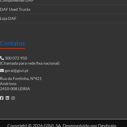
Componentes DAF
DAF Used Trucks
Loja DAF
Contatos
300 072 950
(Chamada para rede fixa nacional)
geral@gsvi.pt
Rua da Fontinha, Nº421
Andrinos
2410-008 LEIRIA
Copyright © 2026
GSVI, SA
Desenvolvido por
Devbrain
.