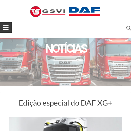
Skip
to
geral@gsvi.pt
content
GSVI,
SA
NOTÍCIAS
GSVI
–
O
seu
concessionário
DAF
Edição especial do DAF XG+