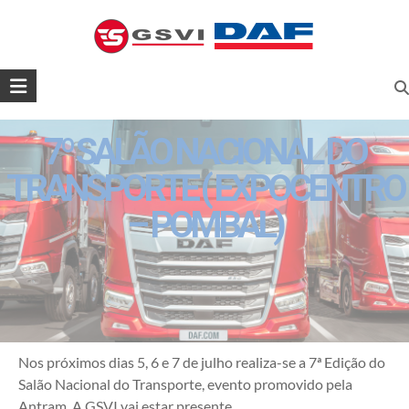
Skip
to
geral@gsvi.pt
content
GSVI,
SA
7º SALÃO NACIONAL DO
GSVI
–
TRANSPORTE ( EXPOCENTRO
O
– POMBAL)
seu
concessionário
DAF
Nos próximos dias 5, 6 e 7 de julho realiza-se a 7ª Edição do
Salão Nacional do Transporte, evento promovido pela
Antram. A GSVI vai estar presente.