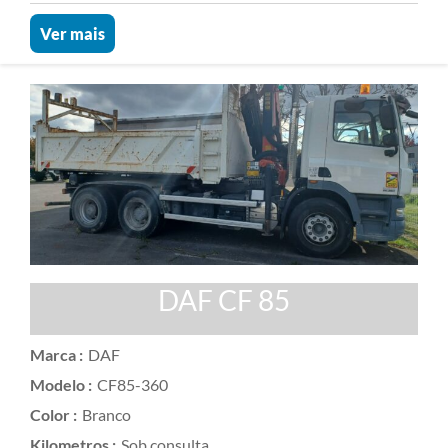
Ver mais
DAF CF 85
Marca :
DAF
Modelo :
CF85-360
Color :
Branco
Kilometros :
Sob consulta