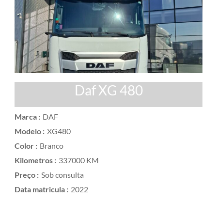
Daf XG 480
Marca :
DAF
Modelo :
XG480
Color :
Branco
Kilometros :
337000 KM
Preço :
Sob consulta
Data matricula :
2022