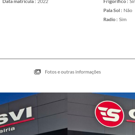
Data matricula :
2022
Frigorifico :
Si
Pala Sol :
Não
Radio :
Sim
Fotos e outras informações