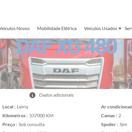
Veículos Novos
Mobilidade Elétrica
Veículos Usados
Ser
DAF XG 480
Dados adicionais
Local :
Leiria
Ar condicionad
Kilometros :
337000 KM
Camas :
2
Preço :
Sob consulta
Spoiler :
Sim