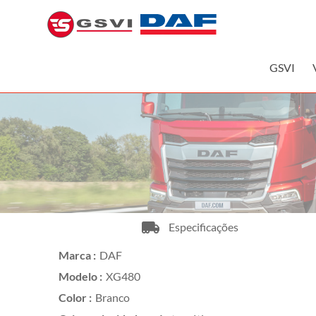
Skip
to
GSVI,
content
SA
GSVI
GSVI
–
O
seu
concessionário
DAF
Especificações
Marca :
DAF
Modelo :
XG480
Color :
Branco