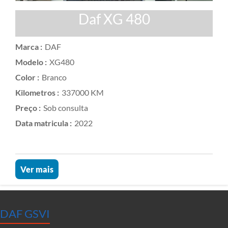
Daf XG 480
Marca :
DAF
Modelo :
XG480
Color :
Branco
Kilometros :
337000 KM
Preço :
Sob consulta
Data matricula :
2022
Ver mais
DAF GSVI